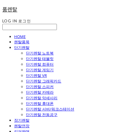
품렌탈
LOG IN
로그인
HOME
렌탈품목
단기렌탈
단기렌탈 노트북
단기렌탈 태블릿
단기렌탈 컴퓨터
단기렌탈 게임기
단기렌탈 VR
단기렌탈 그래픽카드
단기렌탈 스피커
단기렌탈 카메라
단기렌탈 악세사리
단기렌탈 휴대폰
단기렌탈 서버/워크스테이션
단기렌탈 전동공구
장기렌탈
렌탈연장
리퍼판매