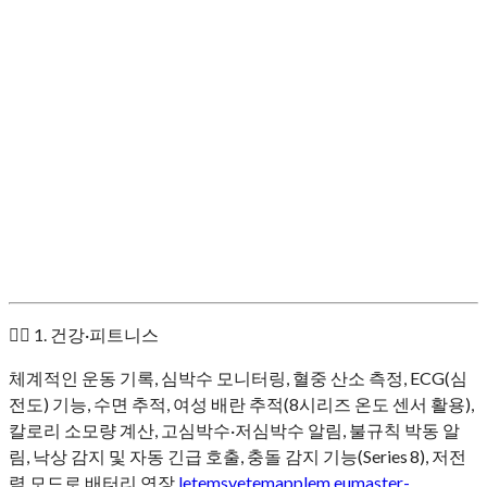
🏃‍♀️ 1. 건강·피트니스
체계적인 운동 기록, 심박수 모니터링, 혈중 산소 측정, ECG(심
전도) 기능, 수면 추적, 여성 배란 추적(8시리즈 온도 센서 활용),
칼로리 소모량 계산, 고심박수·저심박수 알림, 불규칙 박동 알
림, 낙상 감지 및 자동 긴급 호출, 충돌 감지 기능(Series 8), 저전
력 모드로 배터리 연장
letemsvetemapplem.eu
master-