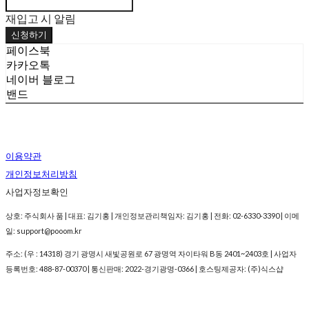
재입고 시 알림
신청하기
페이스북
카카오톡
네이버 블로그
밴드
이용약관
개인정보처리방침
사업자정보확인
상호: 주식회사 품 | 대표: 김기홍 | 개인정보관리책임자: 김기홍 | 전화: 02-6330-3390 | 이메
일: support@pooom.kr
주소: (우 : 14318) 경기 광명시 새빛공원로 67 광명역 자이타워 B동 2401~2403호 | 사업자
등록번호:
488-87-00370
| 통신판매:
2022-경기광명-0366
| 호스팅제공자: (주)식스샵