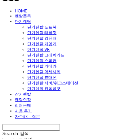
HOME
렌탈품목
단기렌탈
단기렌탈 노트북
단기렌탈 태블릿
단기렌탈 컴퓨터
단기렌탈 게임기
단기렌탈 VR
단기렌탈 그래픽카드
단기렌탈 스피커
단기렌탈 카메라
단기렌탈 악세사리
단기렌탈 휴대폰
단기렌탈 서버/워크스테이션
단기렌탈 전동공구
장기렌탈
렌탈연장
리퍼판매
사용 후기
자주하는 질문
Search
검색