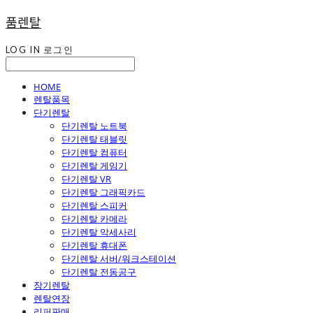
품렌탈
LOG IN
로그인
HOME
렌탈품목
단기렌탈
단기렌탈 노트북
단기렌탈 태블릿
단기렌탈 컴퓨터
단기렌탈 게임기
단기렌탈 VR
단기렌탈 그래픽카드
단기렌탈 스피커
단기렌탈 카메라
단기렌탈 악세사리
단기렌탈 휴대폰
단기렌탈 서버/워크스테이션
단기렌탈 전동공구
장기렌탈
렌탈연장
리퍼판매