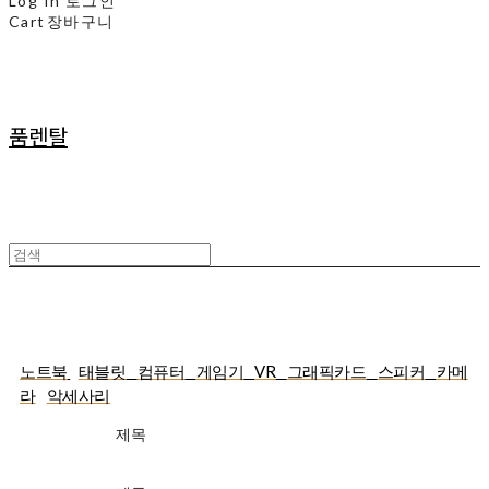
Log In
로그인
Cart
장바구니
품렌탈
단기렌탈
노트북
태블릿
컴퓨터
게임기
VR
그래픽카드
스피커
카메
라
악세사리
제목
가격