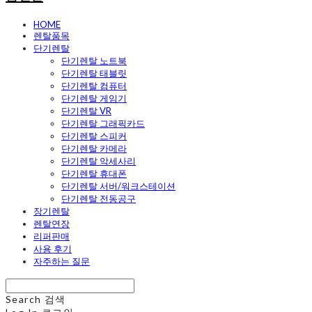
HOME
렌탈품목
단기렌탈
단기렌탈 노트북
단기렌탈 태블릿
단기렌탈 컴퓨터
단기렌탈 게임기
단기렌탈 VR
단기렌탈 그래픽카드
단기렌탈 스피커
단기렌탈 카메라
단기렌탈 악세사리
단기렌탈 휴대폰
단기렌탈 서버/워크스테이션
단기렌탈 전동공구
장기렌탈
렌탈연장
리퍼판매
사용 후기
자주하는 질문
Search
검색