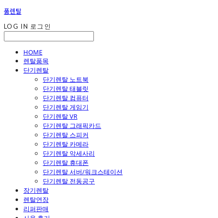
품렌탈
LOG IN
로그인
HOME
렌탈품목
단기렌탈
단기렌탈 노트북
단기렌탈 태블릿
단기렌탈 컴퓨터
단기렌탈 게임기
단기렌탈 VR
단기렌탈 그래픽카드
단기렌탈 스피커
단기렌탈 카메라
단기렌탈 악세사리
단기렌탈 휴대폰
단기렌탈 서버/워크스테이션
단기렌탈 전동공구
장기렌탈
렌탈연장
리퍼판매