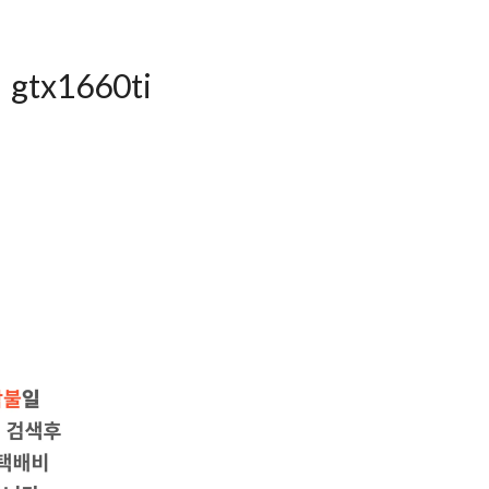
tx1660ti
대