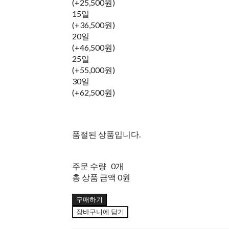
(+25,500원)
15일
(+36,500원)
20일
(+46,500원)
25일
(+55,000원)
30일
(+62,500원)
품절된 상품입니다.
주문 수량
0개
총 상품 금액
0원
구매하기
장바구니에 담기