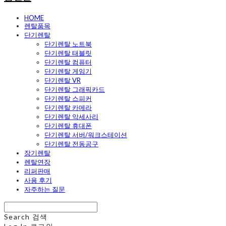
HOME
렌탈품목
단기렌탈
단기렌탈 노트북
단기렌탈 태블릿
단기렌탈 컴퓨터
단기렌탈 게임기
단기렌탈 VR
단기렌탈 그래픽카드
단기렌탈 스피커
단기렌탈 카메라
단기렌탈 악세사리
단기렌탈 휴대폰
단기렌탈 서버/워크스테이션
단기렌탈 전동공구
장기렌탈
렌탈연장
리퍼판매
사용 후기
자주하는 질문
Search
검색