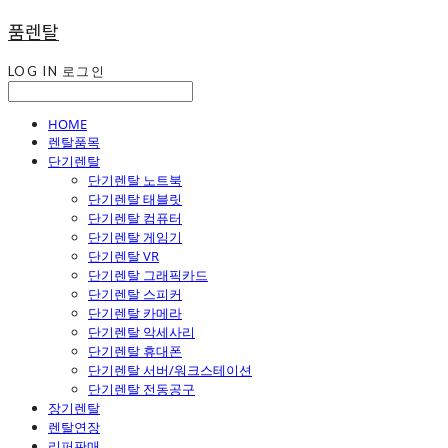
품렌탈
LOG IN
로그인
HOME
렌탈품목
단기렌탈
단기렌탈 노트북
단기렌탈 태블릿
단기렌탈 컴퓨터
단기렌탈 게임기
단기렌탈 VR
단기렌탈 그래픽카드
단기렌탈 스피커
단기렌탈 카메라
단기렌탈 악세사리
단기렌탈 휴대폰
단기렌탈 서버/워크스테이션
단기렌탈 전동공구
장기렌탈
렌탈연장
리퍼판매