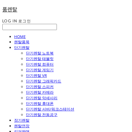
품렌탈
LOG IN
로그인
HOME
렌탈품목
단기렌탈
단기렌탈 노트북
단기렌탈 태블릿
단기렌탈 컴퓨터
단기렌탈 게임기
단기렌탈 VR
단기렌탈 그래픽카드
단기렌탈 스피커
단기렌탈 카메라
단기렌탈 악세사리
단기렌탈 휴대폰
단기렌탈 서버/워크스테이션
단기렌탈 전동공구
장기렌탈
렌탈연장
리퍼판매