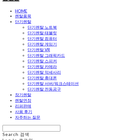
HOME
렌탈품목
단기렌탈
단기렌탈 노트북
단기렌탈 태블릿
단기렌탈 컴퓨터
단기렌탈 게임기
단기렌탈 VR
단기렌탈 그래픽카드
단기렌탈 스피커
단기렌탈 카메라
단기렌탈 악세사리
단기렌탈 휴대폰
단기렌탈 서버/워크스테이션
단기렌탈 전동공구
장기렌탈
렌탈연장
리퍼판매
사용 후기
자주하는 질문
Search
검색