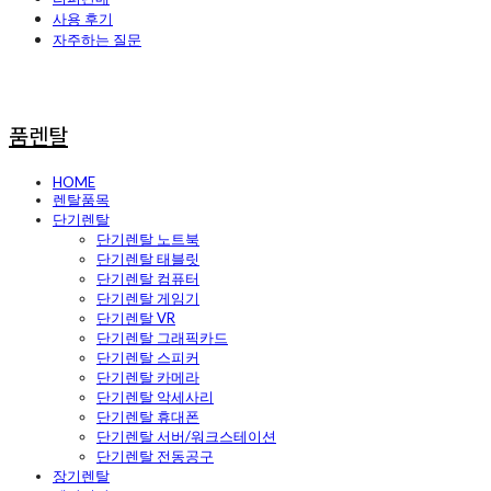
사용 후기
자주하는 질문
품렌탈
HOME
렌탈품목
단기렌탈
단기렌탈 노트북
단기렌탈 태블릿
단기렌탈 컴퓨터
단기렌탈 게임기
단기렌탈 VR
단기렌탈 그래픽카드
단기렌탈 스피커
단기렌탈 카메라
단기렌탈 악세사리
단기렌탈 휴대폰
단기렌탈 서버/워크스테이션
단기렌탈 전동공구
장기렌탈