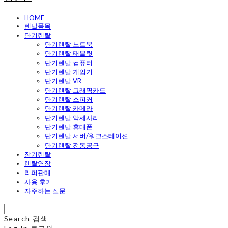
HOME
렌탈품목
단기렌탈
단기렌탈 노트북
단기렌탈 태블릿
단기렌탈 컴퓨터
단기렌탈 게임기
단기렌탈 VR
단기렌탈 그래픽카드
단기렌탈 스피커
단기렌탈 카메라
단기렌탈 악세사리
단기렌탈 휴대폰
단기렌탈 서버/워크스테이션
단기렌탈 전동공구
장기렌탈
렌탈연장
리퍼판매
사용 후기
자주하는 질문
Search
검색