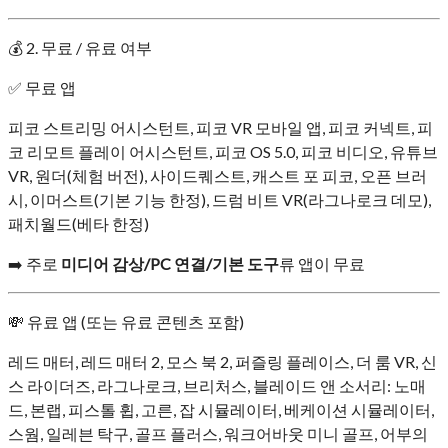
💰 2. 무료 / 유료 여부
✅ 무료 앱
피코 스트리밍 어시스턴트, 피코 VR 모바일 앱, 피코 커넥트, 피
코 리모트 플레이 어시스턴트, 피코 OS 5.0, 피코 비디오, 유튜브
VR, 원더(체험 버전), 사이드퀘스트, 캐스트 포 피코, 오픈 브러
시, 이머스트(기본 기능 한정), 드럼 비트 VR(라그나로크 데모),
패치월드(베타 한정)
➡️ 주로
미디어 감상/PC 연결/기본 도구
류 앱이 무료
💸 유료 앱 (또는 유료 콘텐츠 포함)
레드 매터, 레드 매터 2, 모스 북 2, 퍼즐링 플레이스, 더 룸 VR, 신
스 라이더즈, 라그나로크, 브리처스, 블레이드 앤 소서리: 노매
드, 본랩, 피스톨 휩, 고른, 잡 시뮬레이터, 베케이션 시뮬레이터,
스웜, 일레븐 탁구, 골프 플러스, 워크어바웃 미니 골프, 어부의