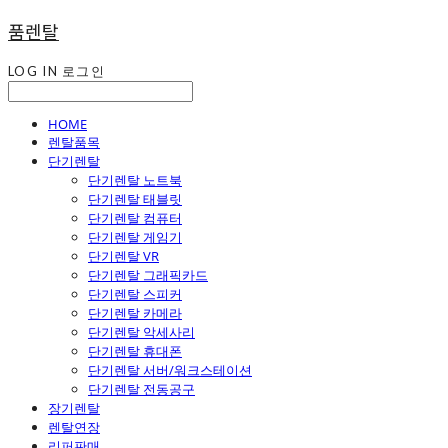
품렌탈
LOG IN
로그인
HOME
렌탈품목
단기렌탈
단기렌탈 노트북
단기렌탈 태블릿
단기렌탈 컴퓨터
단기렌탈 게임기
단기렌탈 VR
단기렌탈 그래픽카드
단기렌탈 스피커
단기렌탈 카메라
단기렌탈 악세사리
단기렌탈 휴대폰
단기렌탈 서버/워크스테이션
단기렌탈 전동공구
장기렌탈
렌탈연장
리퍼판매