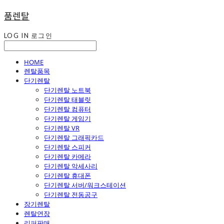
품렌탈
LOG IN
로그인
HOME
렌탈품목
단기렌탈
단기렌탈 노트북
단기렌탈 태블릿
단기렌탈 컴퓨터
단기렌탈 게임기
단기렌탈 VR
단기렌탈 그래픽카드
단기렌탈 스피커
단기렌탈 카메라
단기렌탈 악세사리
단기렌탈 휴대폰
단기렌탈 서버/워크스테이션
단기렌탈 전동공구
장기렌탈
렌탈연장
리퍼판매