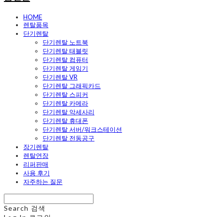
HOME
렌탈품목
단기렌탈
단기렌탈 노트북
단기렌탈 태블릿
단기렌탈 컴퓨터
단기렌탈 게임기
단기렌탈 VR
단기렌탈 그래픽카드
단기렌탈 스피커
단기렌탈 카메라
단기렌탈 악세사리
단기렌탈 휴대폰
단기렌탈 서버/워크스테이션
단기렌탈 전동공구
장기렌탈
렌탈연장
리퍼판매
사용 후기
자주하는 질문
Search
검색