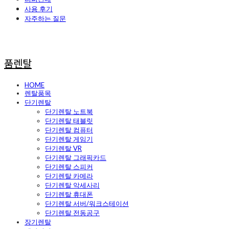
사용 후기
자주하는 질문
품렌탈
HOME
렌탈품목
단기렌탈
단기렌탈 노트북
단기렌탈 태블릿
단기렌탈 컴퓨터
단기렌탈 게임기
단기렌탈 VR
단기렌탈 그래픽카드
단기렌탈 스피커
단기렌탈 카메라
단기렌탈 악세사리
단기렌탈 휴대폰
단기렌탈 서버/워크스테이션
단기렌탈 전동공구
장기렌탈