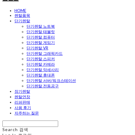
HOME
렌탈품목
단기렌탈
단기렌탈 노트북
단기렌탈 태블릿
단기렌탈 컴퓨터
단기렌탈 게임기
단기렌탈 VR
단기렌탈 그래픽카드
단기렌탈 스피커
단기렌탈 카메라
단기렌탈 악세사리
단기렌탈 휴대폰
단기렌탈 서버/워크스테이션
단기렌탈 전동공구
장기렌탈
렌탈연장
리퍼판매
사용 후기
자주하는 질문
Search
검색