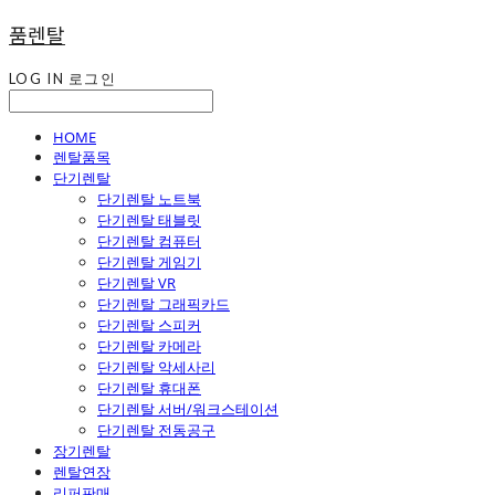
품렌탈
LOG IN
로그인
HOME
렌탈품목
단기렌탈
단기렌탈 노트북
단기렌탈 태블릿
단기렌탈 컴퓨터
단기렌탈 게임기
단기렌탈 VR
단기렌탈 그래픽카드
단기렌탈 스피커
단기렌탈 카메라
단기렌탈 악세사리
단기렌탈 휴대폰
단기렌탈 서버/워크스테이션
단기렌탈 전동공구
장기렌탈
렌탈연장
리퍼판매