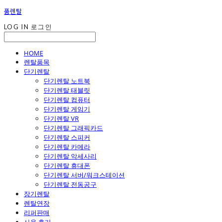
품렌탈
LOG IN
로그인
HOME
렌탈품목
단기렌탈
단기렌탈 노트북
단기렌탈 태블릿
단기렌탈 컴퓨터
단기렌탈 게임기
단기렌탈 VR
단기렌탈 그래픽카드
단기렌탈 스피커
단기렌탈 카메라
단기렌탈 악세사리
단기렌탈 휴대폰
단기렌탈 서버/워크스테이션
단기렌탈 전동공구
장기렌탈
렌탈연장
리퍼판매