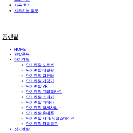
사용 후기
자주하는 질문
품렌탈
HOME
렌탈품목
단기렌탈
단기렌탈 노트북
단기렌탈 태블릿
단기렌탈 컴퓨터
단기렌탈 게임기
단기렌탈 VR
단기렌탈 그래픽카드
단기렌탈 스피커
단기렌탈 카메라
단기렌탈 악세사리
단기렌탈 휴대폰
단기렌탈 서버/워크스테이션
단기렌탈 전동공구
장기렌탈