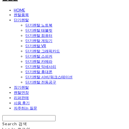
HOME
렌탈품목
단기렌탈
단기렌탈 노트북
단기렌탈 태블릿
단기렌탈 컴퓨터
단기렌탈 게임기
단기렌탈 VR
단기렌탈 그래픽카드
단기렌탈 스피커
단기렌탈 카메라
단기렌탈 악세사리
단기렌탈 휴대폰
단기렌탈 서버/워크스테이션
단기렌탈 전동공구
장기렌탈
렌탈연장
리퍼판매
사용 후기
자주하는 질문
Search
검색