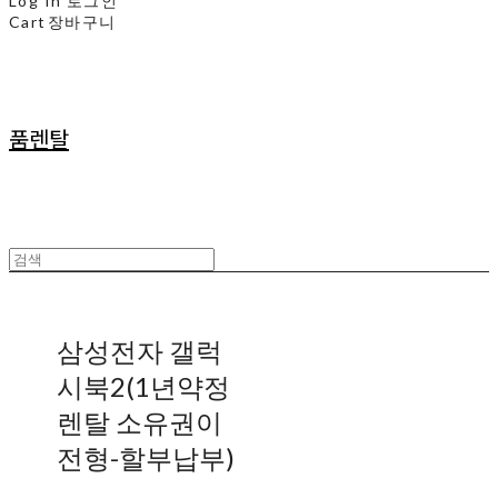
Log In
로그인
Cart
장바구니
품렌탈
삼성전자 갤럭
시북2(1년약정
렌탈 소유권이
전형-할부납부)