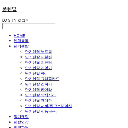
품렌탈
LOG IN
로그인
HOME
렌탈품목
단기렌탈
단기렌탈 노트북
단기렌탈 태블릿
단기렌탈 컴퓨터
단기렌탈 게임기
단기렌탈 VR
단기렌탈 그래픽카드
단기렌탈 스피커
단기렌탈 카메라
단기렌탈 악세사리
단기렌탈 휴대폰
단기렌탈 서버/워크스테이션
단기렌탈 전동공구
장기렌탈
렌탈연장
리퍼판매