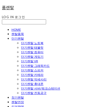
품렌탈
LOG IN
로그인
HOME
렌탈품목
단기렌탈
단기렌탈 노트북
단기렌탈 태블릿
단기렌탈 컴퓨터
단기렌탈 게임기
단기렌탈 VR
단기렌탈 그래픽카드
단기렌탈 스피커
단기렌탈 카메라
단기렌탈 악세사리
단기렌탈 휴대폰
단기렌탈 서버/워크스테이션
단기렌탈 전동공구
장기렌탈
렌탈연장
리퍼판매