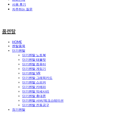
사용 후기
자주하는 질문
품렌탈
HOME
렌탈품목
단기렌탈
단기렌탈 노트북
단기렌탈 태블릿
단기렌탈 컴퓨터
단기렌탈 게임기
단기렌탈 VR
단기렌탈 그래픽카드
단기렌탈 스피커
단기렌탈 카메라
단기렌탈 악세사리
단기렌탈 휴대폰
단기렌탈 서버/워크스테이션
단기렌탈 전동공구
장기렌탈