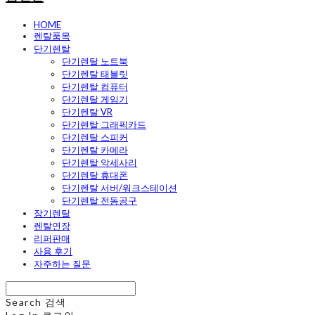
HOME
렌탈품목
단기렌탈
단기렌탈 노트북
단기렌탈 태블릿
단기렌탈 컴퓨터
단기렌탈 게임기
단기렌탈 VR
단기렌탈 그래픽카드
단기렌탈 스피커
단기렌탈 카메라
단기렌탈 악세사리
단기렌탈 휴대폰
단기렌탈 서버/워크스테이션
단기렌탈 전동공구
장기렌탈
렌탈연장
리퍼판매
사용 후기
자주하는 질문
Search
검색