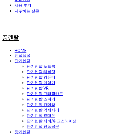
사용 후기
자주하는 질문
품렌탈
HOME
렌탈품목
단기렌탈
단기렌탈 노트북
단기렌탈 태블릿
단기렌탈 컴퓨터
단기렌탈 게임기
단기렌탈 VR
단기렌탈 그래픽카드
단기렌탈 스피커
단기렌탈 카메라
단기렌탈 악세사리
단기렌탈 휴대폰
단기렌탈 서버/워크스테이션
단기렌탈 전동공구
장기렌탈