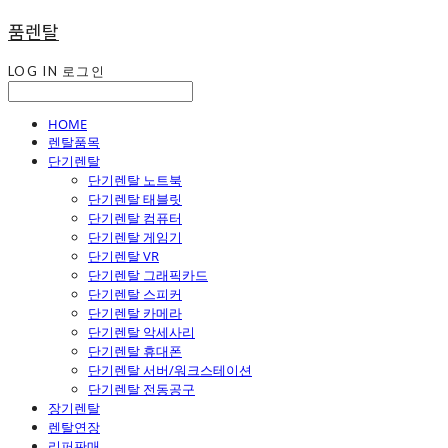
품렌탈
LOG IN
로그인
HOME
렌탈품목
단기렌탈
단기렌탈 노트북
단기렌탈 태블릿
단기렌탈 컴퓨터
단기렌탈 게임기
단기렌탈 VR
단기렌탈 그래픽카드
단기렌탈 스피커
단기렌탈 카메라
단기렌탈 악세사리
단기렌탈 휴대폰
단기렌탈 서버/워크스테이션
단기렌탈 전동공구
장기렌탈
렌탈연장
리퍼판매