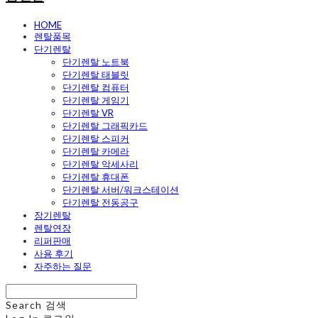
HOME
렌탈품목
단기렌탈
단기렌탈 노트북
단기렌탈 태블릿
단기렌탈 컴퓨터
단기렌탈 게임기
단기렌탈 VR
단기렌탈 그래픽카드
단기렌탈 스피커
단기렌탈 카메라
단기렌탈 악세사리
단기렌탈 휴대폰
단기렌탈 서버/워크스테이션
단기렌탈 전동공구
장기렌탈
렌탈연장
리퍼판매
사용 후기
자주하는 질문
Search
검색