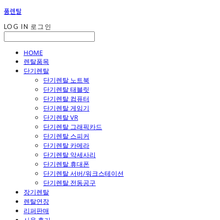
품렌탈
LOG IN
로그인
HOME
렌탈품목
단기렌탈
단기렌탈 노트북
단기렌탈 태블릿
단기렌탈 컴퓨터
단기렌탈 게임기
단기렌탈 VR
단기렌탈 그래픽카드
단기렌탈 스피커
단기렌탈 카메라
단기렌탈 악세사리
단기렌탈 휴대폰
단기렌탈 서버/워크스테이션
단기렌탈 전동공구
장기렌탈
렌탈연장
리퍼판매