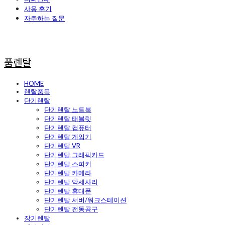
사용 후기
자주하는 질문
품렌탈
HOME
렌탈품목
단기렌탈
단기렌탈 노트북
단기렌탈 태블릿
단기렌탈 컴퓨터
단기렌탈 게임기
단기렌탈 VR
단기렌탈 그래픽카드
단기렌탈 스피커
단기렌탈 카메라
단기렌탈 악세사리
단기렌탈 휴대폰
단기렌탈 서버/워크스테이션
단기렌탈 전동공구
장기렌탈