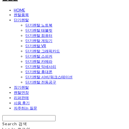
HOME
렌탈품목
단기렌탈
단기렌탈 노트북
단기렌탈 태블릿
단기렌탈 컴퓨터
단기렌탈 게임기
단기렌탈 VR
단기렌탈 그래픽카드
단기렌탈 스피커
단기렌탈 카메라
단기렌탈 악세사리
단기렌탈 휴대폰
단기렌탈 서버/워크스테이션
단기렌탈 전동공구
장기렌탈
렌탈연장
리퍼판매
사용 후기
자주하는 질문
Search
검색