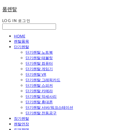
품렌탈
LOG IN
로그인
HOME
렌탈품목
단기렌탈
단기렌탈 노트북
단기렌탈 태블릿
단기렌탈 컴퓨터
단기렌탈 게임기
단기렌탈 VR
단기렌탈 그래픽카드
단기렌탈 스피커
단기렌탈 카메라
단기렌탈 악세사리
단기렌탈 휴대폰
단기렌탈 서버/워크스테이션
단기렌탈 전동공구
장기렌탈
렌탈연장
리퍼판매