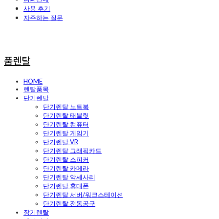
사용 후기
자주하는 질문
품렌탈
HOME
렌탈품목
단기렌탈
단기렌탈 노트북
단기렌탈 태블릿
단기렌탈 컴퓨터
단기렌탈 게임기
단기렌탈 VR
단기렌탈 그래픽카드
단기렌탈 스피커
단기렌탈 카메라
단기렌탈 악세사리
단기렌탈 휴대폰
단기렌탈 서버/워크스테이션
단기렌탈 전동공구
장기렌탈