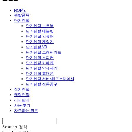
HOME
렌탈품목
단기렌탈
단기렌탈 노트북
단기렌탈 태블릿
단기렌탈 컴퓨터
단기렌탈 게임기
단기렌탈 VR
단기렌탈 그래픽카드
단기렌탈 스피커
단기렌탈 카메라
단기렌탈 악세사리
단기렌탈 휴대폰
단기렌탈 서버/워크스테이션
단기렌탈 전동공구
장기렌탈
렌탈연장
리퍼판매
사용 후기
자주하는 질문
Search
검색