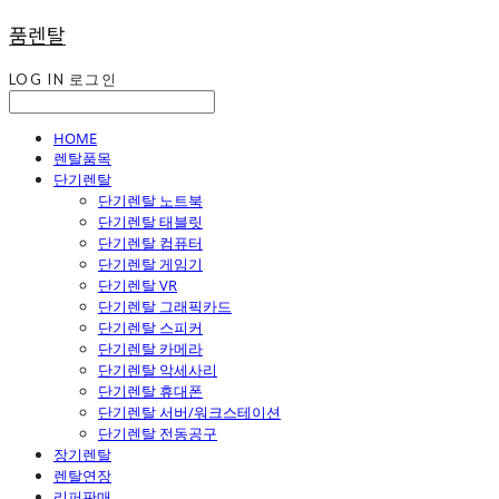
품렌탈
LOG IN
로그인
HOME
렌탈품목
단기렌탈
단기렌탈 노트북
단기렌탈 태블릿
단기렌탈 컴퓨터
단기렌탈 게임기
단기렌탈 VR
단기렌탈 그래픽카드
단기렌탈 스피커
단기렌탈 카메라
단기렌탈 악세사리
단기렌탈 휴대폰
단기렌탈 서버/워크스테이션
단기렌탈 전동공구
장기렌탈
렌탈연장
리퍼판매