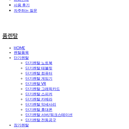
사용 후기
자주하는 질문
품렌탈
HOME
렌탈품목
단기렌탈
단기렌탈 노트북
단기렌탈 태블릿
단기렌탈 컴퓨터
단기렌탈 게임기
단기렌탈 VR
단기렌탈 그래픽카드
단기렌탈 스피커
단기렌탈 카메라
단기렌탈 악세사리
단기렌탈 휴대폰
단기렌탈 서버/워크스테이션
단기렌탈 전동공구
장기렌탈