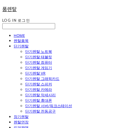
품렌탈
LOG IN
로그인
HOME
렌탈품목
단기렌탈
단기렌탈 노트북
단기렌탈 태블릿
단기렌탈 컴퓨터
단기렌탈 게임기
단기렌탈 VR
단기렌탈 그래픽카드
단기렌탈 스피커
단기렌탈 카메라
단기렌탈 악세사리
단기렌탈 휴대폰
단기렌탈 서버/워크스테이션
단기렌탈 전동공구
장기렌탈
렌탈연장
리퍼판매