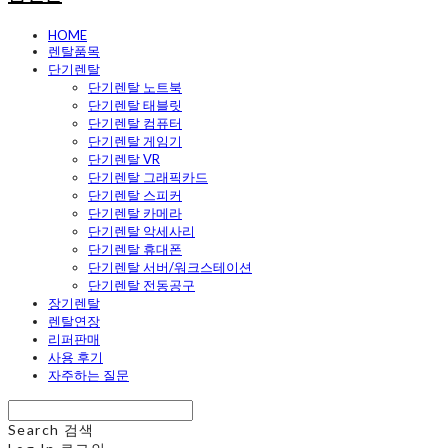
HOME
렌탈품목
단기렌탈
단기렌탈 노트북
단기렌탈 태블릿
단기렌탈 컴퓨터
단기렌탈 게임기
단기렌탈 VR
단기렌탈 그래픽카드
단기렌탈 스피커
단기렌탈 카메라
단기렌탈 악세사리
단기렌탈 휴대폰
단기렌탈 서버/워크스테이션
단기렌탈 전동공구
장기렌탈
렌탈연장
리퍼판매
사용 후기
자주하는 질문
Search
검색