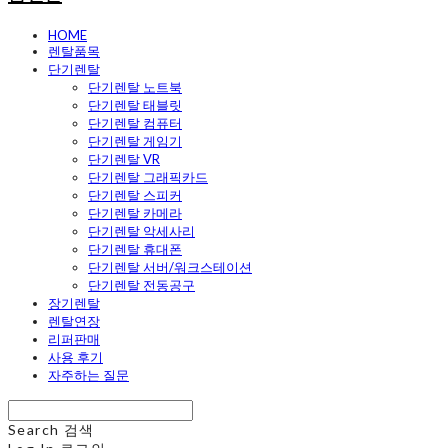
HOME
렌탈품목
단기렌탈
단기렌탈 노트북
단기렌탈 태블릿
단기렌탈 컴퓨터
단기렌탈 게임기
단기렌탈 VR
단기렌탈 그래픽카드
단기렌탈 스피커
단기렌탈 카메라
단기렌탈 악세사리
단기렌탈 휴대폰
단기렌탈 서버/워크스테이션
단기렌탈 전동공구
장기렌탈
렌탈연장
리퍼판매
사용 후기
자주하는 질문
Search
검색