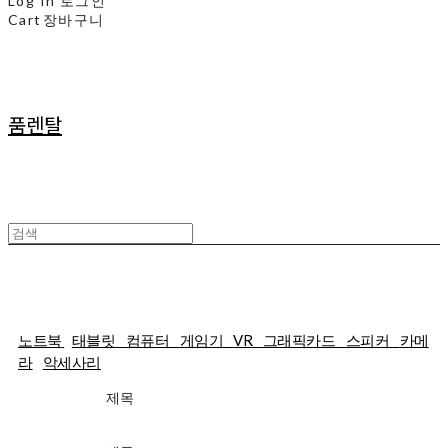
Log In
로그인
Cart
장바구니
품렌탈
5일렌탈
노트북
태블릿
컴퓨터
게임기
VR
그래픽카드
스피커
카메
라
악세사리
제목
가격