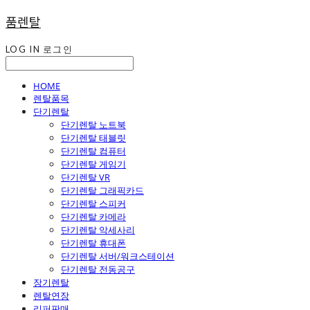
품렌탈
LOG IN
로그인
HOME
렌탈품목
단기렌탈
단기렌탈 노트북
단기렌탈 태블릿
단기렌탈 컴퓨터
단기렌탈 게임기
단기렌탈 VR
단기렌탈 그래픽카드
단기렌탈 스피커
단기렌탈 카메라
단기렌탈 악세사리
단기렌탈 휴대폰
단기렌탈 서버/워크스테이션
단기렌탈 전동공구
장기렌탈
렌탈연장
리퍼판매