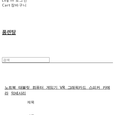
Log In
로그인
Cart
장바구니
품렌탈
25일렌탈
노트북
태블릿
컴퓨터
게임기
VR
그래픽카드
스피커
카메
라
악세사리
제목
가격