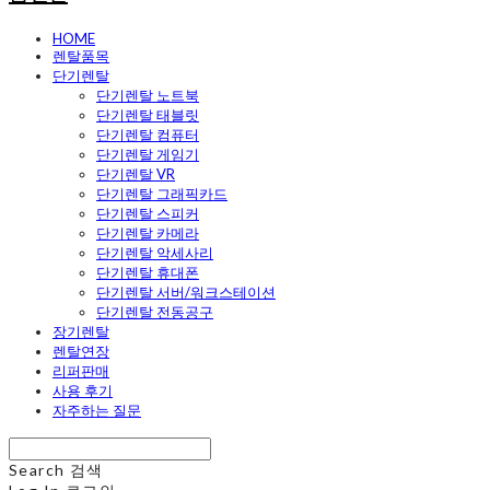
HOME
렌탈품목
단기렌탈
단기렌탈 노트북
단기렌탈 태블릿
단기렌탈 컴퓨터
단기렌탈 게임기
단기렌탈 VR
단기렌탈 그래픽카드
단기렌탈 스피커
단기렌탈 카메라
단기렌탈 악세사리
단기렌탈 휴대폰
단기렌탈 서버/워크스테이션
단기렌탈 전동공구
장기렌탈
렌탈연장
리퍼판매
사용 후기
자주하는 질문
Search
검색