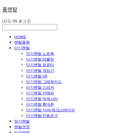
품렌탈
LOG IN
로그인
HOME
렌탈품목
단기렌탈
단기렌탈 노트북
단기렌탈 태블릿
단기렌탈 컴퓨터
단기렌탈 게임기
단기렌탈 VR
단기렌탈 그래픽카드
단기렌탈 스피커
단기렌탈 카메라
단기렌탈 악세사리
단기렌탈 휴대폰
단기렌탈 서버/워크스테이션
단기렌탈 전동공구
장기렌탈
렌탈연장
리퍼판매