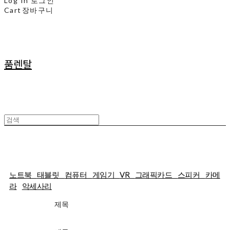
Log In
로그인
Cart
장바구니
품렌탈
25일렌탈
노트북
태블릿
컴퓨터
게임기
VR
그래픽카드
스피커
카메
라
악세사리
제목
가격