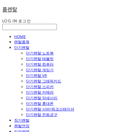
품렌탈
LOG IN
로그인
HOME
렌탈품목
단기렌탈
단기렌탈 노트북
단기렌탈 태블릿
단기렌탈 컴퓨터
단기렌탈 게임기
단기렌탈 VR
단기렌탈 그래픽카드
단기렌탈 스피커
단기렌탈 카메라
단기렌탈 악세사리
단기렌탈 휴대폰
단기렌탈 서버/워크스테이션
단기렌탈 전동공구
장기렌탈
렌탈연장
리퍼판매