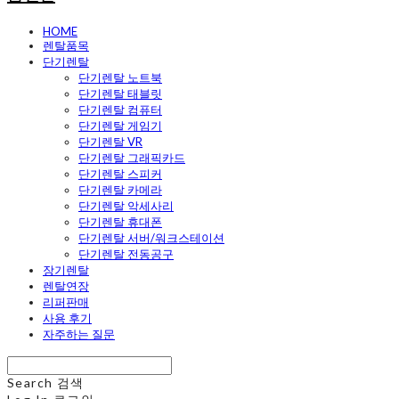
HOME
렌탈품목
단기렌탈
단기렌탈 노트북
단기렌탈 태블릿
단기렌탈 컴퓨터
단기렌탈 게임기
단기렌탈 VR
단기렌탈 그래픽카드
단기렌탈 스피커
단기렌탈 카메라
단기렌탈 악세사리
단기렌탈 휴대폰
단기렌탈 서버/워크스테이션
단기렌탈 전동공구
장기렌탈
렌탈연장
리퍼판매
사용 후기
자주하는 질문
Search
검색