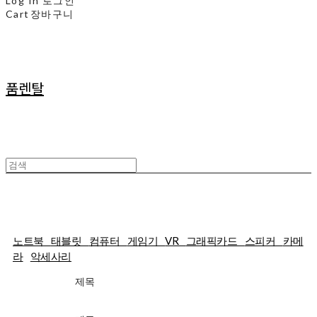
Log In
로그인
Cart
장바구니
품렌탈
25일렌탈
노트북
태블릿
컴퓨터
게임기
VR
그래픽카드
스피커
카메
라
악세사리
제목
가격