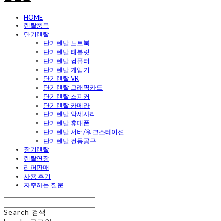
HOME
렌탈품목
단기렌탈
단기렌탈 노트북
단기렌탈 태블릿
단기렌탈 컴퓨터
단기렌탈 게임기
단기렌탈 VR
단기렌탈 그래픽카드
단기렌탈 스피커
단기렌탈 카메라
단기렌탈 악세사리
단기렌탈 휴대폰
단기렌탈 서버/워크스테이션
단기렌탈 전동공구
장기렌탈
렌탈연장
리퍼판매
사용 후기
자주하는 질문
Search
검색