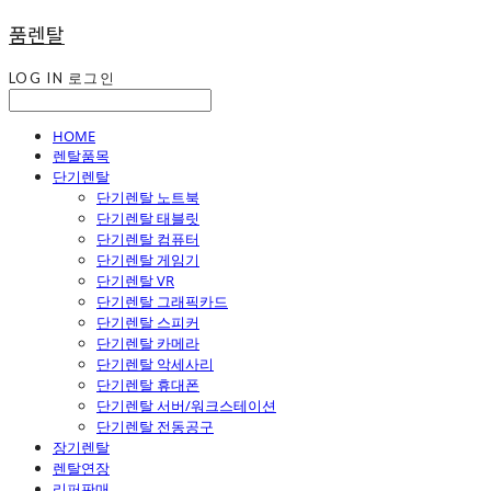
품렌탈
LOG IN
로그인
HOME
렌탈품목
단기렌탈
단기렌탈 노트북
단기렌탈 태블릿
단기렌탈 컴퓨터
단기렌탈 게임기
단기렌탈 VR
단기렌탈 그래픽카드
단기렌탈 스피커
단기렌탈 카메라
단기렌탈 악세사리
단기렌탈 휴대폰
단기렌탈 서버/워크스테이션
단기렌탈 전동공구
장기렌탈
렌탈연장
리퍼판매