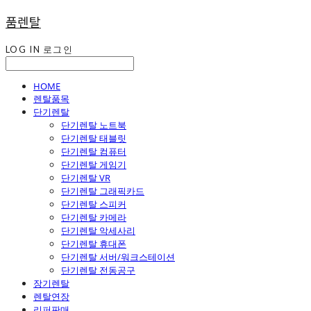
품렌탈
LOG IN
로그인
HOME
렌탈품목
단기렌탈
단기렌탈 노트북
단기렌탈 태블릿
단기렌탈 컴퓨터
단기렌탈 게임기
단기렌탈 VR
단기렌탈 그래픽카드
단기렌탈 스피커
단기렌탈 카메라
단기렌탈 악세사리
단기렌탈 휴대폰
단기렌탈 서버/워크스테이션
단기렌탈 전동공구
장기렌탈
렌탈연장
리퍼판매