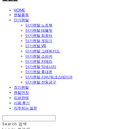
HOME
렌탈품목
단기렌탈
단기렌탈 노트북
단기렌탈 태블릿
단기렌탈 컴퓨터
단기렌탈 게임기
단기렌탈 VR
단기렌탈 그래픽카드
단기렌탈 스피커
단기렌탈 카메라
단기렌탈 악세사리
단기렌탈 휴대폰
단기렌탈 서버/워크스테이션
단기렌탈 전동공구
장기렌탈
렌탈연장
리퍼판매
사용 후기
자주하는 질문
Search
검색