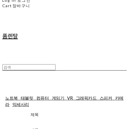
Log In
로그인
Cart
장바구니
품렌탈
25일렌탈
노트북
태블릿
컴퓨터
게임기
VR
그래픽카드
스피커
카메
라
악세사리
제목
가격